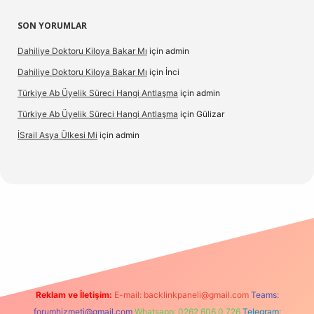
SON YORUMLAR
Dahiliye Doktoru Kiloya Bakar Mı
için
admin
Dahiliye Doktoru Kiloya Bakar Mı
için
İnci
Türkiye Ab Üyelik Süreci Hangi Antlaşma
için
admin
Türkiye Ab Üyelik Süreci Hangi Antlaşma
için
Gülizar
İSrail Asya Ülkesi Mi
için
admin
casino
Reklam ve İletişim:
E-mail:
backlinkpaneli@gmail.com
Teams:
forumhizmeti@gmail.com
Whatsapp: 0262 606 0 726
Telegram: