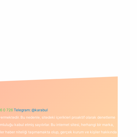
6 0 726
Telegram: @karabul
ermektedir. Bu nedenle, sitedeki içerikleri proaktif olarak denetleme
uğu kabul etmiş sayılırlar. Bu internet sitesi, herhangi bir marka,
kler haber niteliği taşımamakta olup, gerçek kurum ve kişiler hakkında