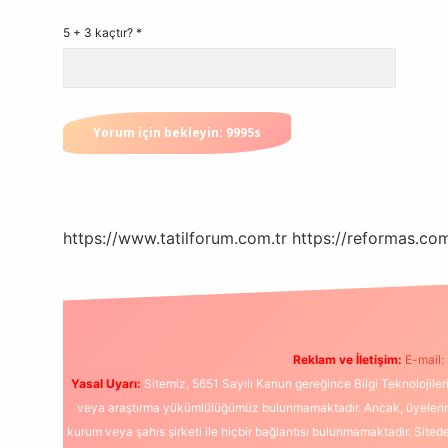
5 + 3 kaçtır?
*
https://www.tatilforum.com.tr
https://reformas.com
Reklam ve İletişim:
E-mail:
Yasal Uyarı:
Sitemiz, 5651 Sayılı Kanun gereğince Bilgi Teknolojiler
veya araştırma yükümlülüğümüz bulunmamaktadır. Ancak, üyelerimiz y
kurum veya şahıs şirketi ile hiçbir bağlantısı bulunmamaktadır. Sited