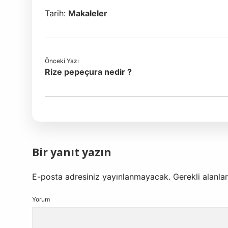
Tarih:
Makaleler
Önceki Yazı
Rize pepeçura nedir ?
Bir yanıt yazın
E-posta adresiniz yayınlanmayacak.
Gerekli alanla
Yorum