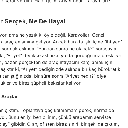
arar verdim. Hadi gelin, Ariyet nedir karayolları?
r Gerçek, Ne De Hayal
yor, ama ne yazık ki öyle değil. Karayolları Genel
ık araç anlamına geliyor. Ancak burada işin içine “ihtiyaç”
unu sormak aslında, “Bundan sonra ne olacak?” sorusuyla
ki, “Ariyet” dedikçe aklınıza, yolda gördüğünüz o eski ve
rı, bazen gerçekten de araç ihtiyacını karşılamak için
şıktır ki, “Ariyet” dediğinizde aslında bir kaç bürokratik
tanıştığınızda, bir süre sonra “Ariyet nedir?” diye
ler ve biraz şüpheli bakışlar kalıyor.
k Araçlar
isten çıktım. Toplantıya geç kalmamam gerek, normalde
i. Bunu en iyi ben bilirim, çünkü arabamın serviste
 gibidir. O an, ofisten biraz sinirli bir şekilde çıktım,