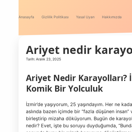
Anasayfa
Gizlilik Politikası
Yasal Uyarı
Hakkımızda
Ariyet nedir karayol
Tarih: Aralık 23, 2025
Ariyet Nedir Karayolları? 
Komik Bir Yolculuk
İzmir’de yaşıyorum, 25 yaşındayım. Her ne kadar
aslında bazen içimde bir “fazla düşünen insan” v
birleştirip mizaha döküyorum. Bugün de karayol
nedir? Evet, işte bu soruyu duyduğumda, “Bunda