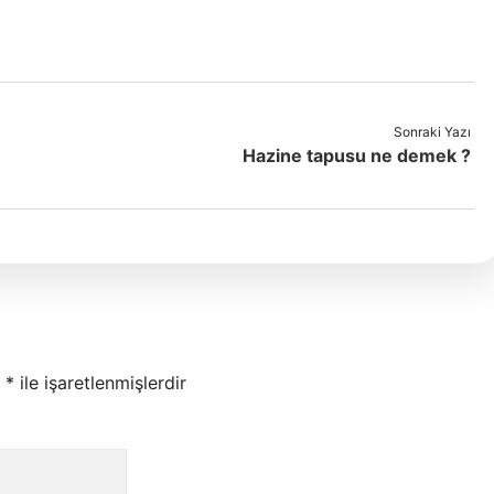
Sonraki Yazı
Hazine tapusu ne demek ?
r
*
ile işaretlenmişlerdir