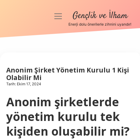
Gençlik ve İlham
menüyü
aç
Enerji dolu önerilerle zihnini uyandır!
Anasayfa
Gizlilik Politikası
Yasal Uyarı
Anonim Şirket Yönetim Kurulu 1 Kişi
Olabilir Mi
Hakkımızda
Tarih: Ekim 17, 2024
Anonim şirketlerde
yönetim kurulu tek
kişiden oluşabilir mi?