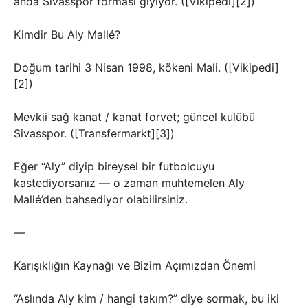
anda Sivasspor forması giyiyor. ([Vikipedi][2])
Kimdir Bu Aly Mallé?
Doğum tarihi 3 Nisan 1998, kökeni Mali. ([Vikipedi]
[2])
Mevkii sağ kanat / kanat forvet; güncel kulübü
Sivasspor. ([Transfermarkt][3])
Eğer “Aly” diyip bireysel bir futbolcuyu
kastediyorsanız — o zaman muhtemelen Aly
Mallé’den bahsediyor olabilirsiniz.
—
Karışıklığın Kaynağı ve Bizim Açımızdan Önemi
“Aslında Aly kim / hangi takım?” diye sormak, bu iki