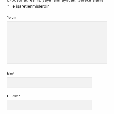
E-posta adresiniz yayınlanmayacak.
Gerekli alanlar
*
ile işaretlenmişlerdir
Yorum
İsim*
E-Posta*