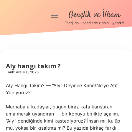
Gençlik ve İlham
menüyü
aç
Enerji dolu önerilerle zihnini uyandır!
Anasayfa
Gizlilik Politikası
Yasal Uyarı
Aly hangi takım ?
Tarih: Aralık 6, 2025
Hakkımızda
Aly Hangi Takım? — “Aly” Deyince Kime/Ne’ye Atıf
Yapıyoruz?
Merhaba arkadaşlar, bugün biraz kafa karıştıran —
ama merak uyandıran — bir konuyu birlikte açalım.
“Aly” dendiğinde kimi kastediyoruz? İnsan mı, kulüp
mü, yoksa bir kısaltma mı? Bu yazıda birkaç farklı