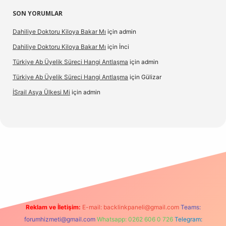
SON YORUMLAR
Dahiliye Doktoru Kiloya Bakar Mı
için
admin
Dahiliye Doktoru Kiloya Bakar Mı
için
İnci
Türkiye Ab Üyelik Süreci Hangi Antlaşma
için
admin
Türkiye Ab Üyelik Süreci Hangi Antlaşma
için
Gülizar
İSrail Asya Ülkesi Mi
için
admin
vd.casino
Reklam ve İletişim:
E-mail:
backlinkpaneli@gmail.com
Teams:
forumhizmeti@gmail.com
Whatsapp: 0262 606 0 726
Telegram: