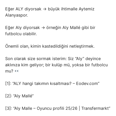
Eğer ALY diyorsak → büyük ihtimalle Aytemiz
Alanyaspor.
Eğer Aly diyorsak → örneğin Aly Mallé gibi bir
futbolcu olabilir.
Önemli olan, kimin kastedildiğini netleştirmek.
Son olarak size sormak isterim: Siz “Aly” deyince
aklınıza kim geliyor; bir kulüp mü, yoksa bir futbolcu
mu?
[1]: “ALY hangi takımın kısaltması? – Eodev.com”
[2]: “Aly Mallé”
[3]: “Aly Malle – Oyuncu profili 25/26 | Transfermarkt”