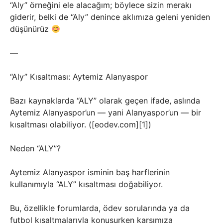
“Aly” örneğini ele alacağım; böylece sizin merakı
giderir, belki de “Aly” denince aklımıza geleni yeniden
düşünürüz
—
“Aly” Kısaltması: Aytemiz Alanyaspor
Bazı kaynaklarda “ALY” olarak geçen ifade, aslında
Aytemiz Alanyaspor’un — yani Alanyaspor’un — bir
kısaltması olabiliyor. ([eodev.com][1])
Neden “ALY”?
Aytemiz Alanyaspor isminin baş harflerinin
kullanımıyla “ALY” kısaltması doğabiliyor.
Bu, özellikle forumlarda, ödev sorularında ya da
futbol kısaltmalarıyla konuşurken karşımıza