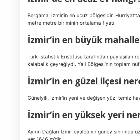
Bergama, Izmir’in en ucuz bölgesidir. Hürriyat’tak
metre metre biriminin ortalama fiyatı.
İzmir’in en büyük mahalle
Türk İstatistik Enstitüsü tarafından paylaşılan re
kalabalık çeyreğiydi. Yali Bölgesi’nin toplam nü
İzmir’in en güzel ilçesi ner
Günelyili, Izmir’in yeni ve değişen yüz, temiz hav
İzmir’in en yüksek yeri ne
Ayirin Dağları İzmir eyaletinin güney sınırında 
yer 1646 m’dir.