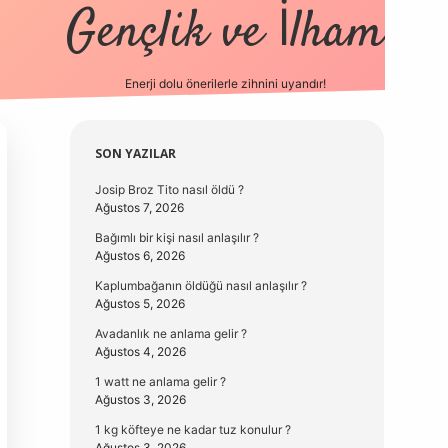
Gençlik ve İlham
Enerji dolu önerilerle zihnini uyandır!
vd.casino
Sidebar
SON YAZILAR
Josip Broz Tito nasıl öldü ?
Ağustos 7, 2026
Bağımlı bir kişi nasıl anlaşılır ?
Ağustos 6, 2026
Kaplumbağanın öldüğü nasıl anlaşılır ?
Ağustos 5, 2026
Avadanlık ne anlama gelir ?
Ağustos 4, 2026
1 watt ne anlama gelir ?
Ağustos 3, 2026
1 kg köfteye ne kadar tuz konulur ?
Ağustos 3, 2026