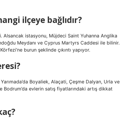
angi ilçeye bağlıdır?
ri. Alsancak istasyonu, Müjdeci Saint Yuhanna Anglika
Gündoğdu Meydanı ve Cyprus Martyrs Caddesi ile bilinir.
örfezi’ne burun şeklinde çıkıntı yapıyor.
eresi?
. Yarımada’da Boyaliek, Alaçati, Çeşme Dalyan, Urla ve
 Bodrum’da evlerin satış fiyatlarındaki artış dikkat
kaç?