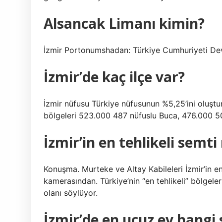
Alsancak Limanı kimin?
İzmir Portonumshadan: Türkiye Cumhuriyeti Dev
İzmir’de kaç ilçe var?
İzmir nüfusu Türkiye nüfusunun %5,25’ini oluşturm
bölgeleri 523.000 487 nüfuslu Buca, 476.000 50
İzmir’in en tehlikeli semti
Konuşma. Murteke ve Altay Kabileleri İzmir’in en
kamerasından. Türkiye’nin “en tehlikeli” bölgeler
olanı söylüyor.
İzmir’de en ucuz ev hangi