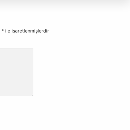
r
*
ile işaretlenmişlerdir