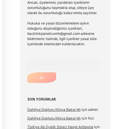
Ancak, üyelerimiz yazdıkları içeriklerin
sorumluluğunu taşımakta olup, siteye üye
olarak bu sorumluluğu kabul etmiş sayılırlar.
Hukuka ve yasal düzenlemelere aykırı
olduğunu düşündüğünüz içerikleri,
backlinkpanelicomtr@gmail.com
adresine
bildirmeniz halinde, ilgili içerikler yasal süre
içerisinde sitemizden kaldırılacaktır.
Arama
SON YORUMLAR
Dahiliye Doktoru Kiloya Bakar Mı
için
admin
Dahiliye Doktoru Kiloya Bakar Mı
için
İnci
Türkiye Ab Üyelik Süreci Hangi Antlaşma
için