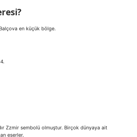
eresi?
Balçova en küçük bölge.
4.
dır Zzmir sembolü olmuştur. Birçok dünyaya ait
dan eserler.