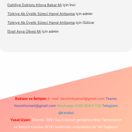
Dahiliye Doktoru Kiloya Bakar Mı
için
İnci
Türkiye Ab Üyelik Süreci Hangi Antlaşma
için
admin
Türkiye Ab Üyelik Süreci Hangi Antlaşma
için
Gülizar
İSrail Asya Ülkesi Mi
için
admin
vd.casino
Reklam ve İletişim:
E-mail:
backlinkpaneli@gmail.com
Teams:
forumhizmeti@gmail.com
Whatsapp: 0262 606 0 726
Telegram:
@karabul
Yasal Uyarı:
Sitemiz, 5651 Sayılı Kanun gereğince Bilgi Teknolojileri
ve İletişim Kurumu (BTK) tarafından onaylanmış bir Yer Sağlayıcı