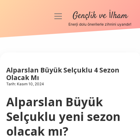
Gençlik ve İlham
menüyü
aç
Enerji dolu önerilerle zihnini uyandır!
Anasayfa
Gizlilik Politikası
Yasal Uyarı
Alparslan Büyük Selçuklu 4 Sezon
Olacak Mı
Hakkımızda
Tarih: Kasım 10, 2024
Alparslan Büyük
Selçuklu yeni sezon
olacak mı?