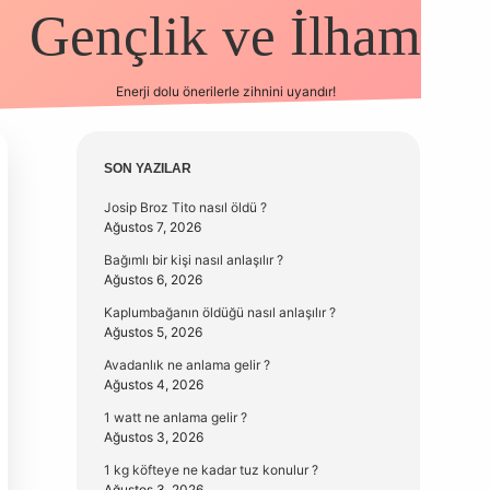
Gençlik ve İlham
Enerji dolu önerilerle zihnini uyandır!
vd.casino
Sidebar
SON YAZILAR
Josip Broz Tito nasıl öldü ?
Ağustos 7, 2026
Bağımlı bir kişi nasıl anlaşılır ?
Ağustos 6, 2026
Kaplumbağanın öldüğü nasıl anlaşılır ?
Ağustos 5, 2026
Avadanlık ne anlama gelir ?
Ağustos 4, 2026
1 watt ne anlama gelir ?
Ağustos 3, 2026
1 kg köfteye ne kadar tuz konulur ?
Ağustos 3, 2026