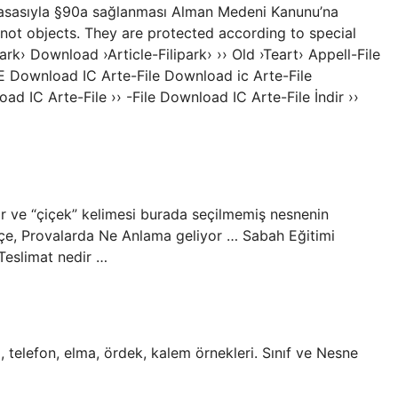
i yasasıyla §90a sağlanması Alman Medeni Kanunu’na
 not objects. They are protected according to special
ark› Download ›Article-Filipark› ›› Old ›Teart› Appell-File
 Download IC Arte-File Download ic Arte-File
d IC Arte-File ›› -File Download IC Arte-File İndir ››
ir ve “çiçek” kelimesi burada seçilmemiş nesnenin
e, Provalarda Ne Anlama geliyor … Sabah Eğitimi
Teslimat nedir …
 telefon, elma, ördek, kalem örnekleri. Sınıf ve Nesne