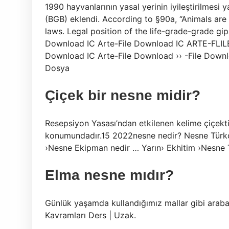
1990 hayvanlarının yasal yerinin iyileştirilmes
(BGB) eklendi. According to §90a, “Animals are
laws. Legal position of the life-grade-grade gip
Download IC Arte-File Download IC ARTE-FLILE
Download IC Arte-File Download ›› -File Downloa
Dosya
Çiçek bir nesne midir?
Resepsiyon Yasası’ndan etkilenen kelime çiçekt
konumundadır.15 2022nesne nedir? Nesne Türkç
›Nesne Ekipman nedir … Yarın› Ekhitim ›Nesne 
Elma nesne mıdır?
Günlük yaşamda kullandığımız mallar gibi araba,
Kavramları Ders | Uzak.