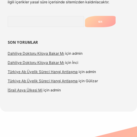
ilgili içerikler yasal süre içerisinde sitemizden kaldırılacaktır.
Arama
SON YORUMLAR
Dahiliye Doktoru Kiloya Bakar Mı
için
admin
Dahiliye Doktoru Kiloya Bakar Mı
için
İnci
Türkiye Ab Üyelik Süreci Hangi Antlaşma
için
admin
Türkiye Ab Üyelik Süreci Hangi Antlaşma
için
Gülizar
İSrail Asya Ülkesi Mi
için
admin
d.casino