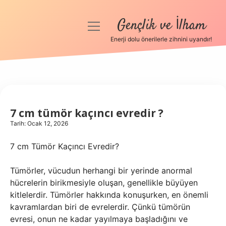
Gençlik ve İlham
menüyü
aç
Enerji dolu önerilerle zihnini uyandır!
Anasayfa
Gizlilik Politikası
Yasal Uyarı
7 cm tümör kaçıncı evredir ?
Tarih: Ocak 12, 2026
Hakkımızda
7 cm Tümör Kaçıncı Evredir?
Tümörler, vücudun herhangi bir yerinde anormal
hücrelerin birikmesiyle oluşan, genellikle büyüyen
kitlelerdir. Tümörler hakkında konuşurken, en önemli
kavramlardan biri de evrelerdir. Çünkü tümörün
evresi, onun ne kadar yayılmaya başladığını ve