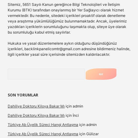
Sitemiz, 5651 Sayılı Kanun gereğince Bilgi Teknolojileri ve İletişim
Kurumu (BTK) tarafından onaylanmış bir Yer Sağlayıcı olarak hizmet
vermektedir. Bu nedenle, sitedeki içerikleri proaktif olarak denetleme
veya araştırma yükümlülüğümüz bulunmamaktadır. Ancak, üyelerimiz
yazdıkları içeriklerin sorumluluğunu taşımakta olup, siteye üye olarak
bu sorumluluğu kabul etmiş sayılırlar.
Hukuka ve yasal düzenlemelere aykırı olduğunu düşündüğünüz
içerikleri,
backlinkpanelicomtr@gmail.com
adresine bildirmeniz halinde,
ilgili içerikler yasal süre içerisinde sitemizden kaldırılacaktır.
Arama
SON YORUMLAR
Dahiliye Doktoru Kiloya Bakar Mı
için
admin
Dahiliye Doktoru Kiloya Bakar Mı
için
İnci
Türkiye Ab Üyelik Süreci Hangi Antlaşma
için
admin
Türkiye Ab Üyelik Süreci Hangi Antlaşma
için
Gülizar