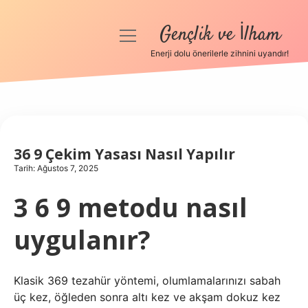
Gençlik ve İlham
menüyü
aç
Enerji dolu önerilerle zihnini uyandır!
Anasayfa
Gizlilik Politikası
Yasal Uyarı
36 9 Çekim Yasası Nasıl Yapılır
Tarih: Ağustos 7, 2025
Hakkımızda
3 6 9 metodu nasıl
uygulanır?
Klasik 369 tezahür yöntemi, olumlamalarınızı sabah
üç kez, öğleden sonra altı kez ve akşam dokuz kez