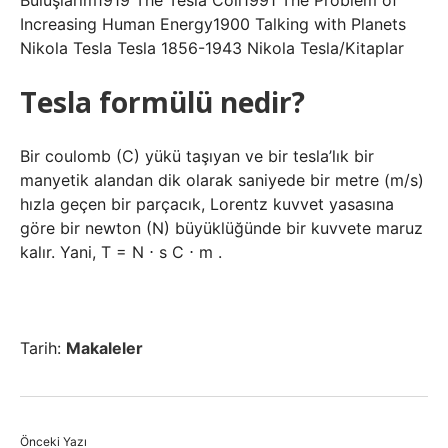
Buluşlarım1919 The Tesla Coil1991 The Problem of
Increasing Human Energy1900 Talking with Planets
Nikola Tesla Tesla 1856-1943 Nikola Tesla/Kitaplar
Tesla formülü nedir?
Bir coulomb (C) yükü taşıyan ve bir tesla’lık bir
manyetik alandan dik olarak saniyede bir metre (m/s)
hızla geçen bir parçacık, Lorentz kuvvet yasasına
göre bir newton (N) büyüklüğünde bir kuvvete maruz
kalır. Yani, T = N ⋅ s C ⋅ m .
Tarih:
Makaleler
Önceki Yazı