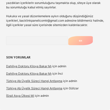
yazdıkları içeriklerin sorumluluğunu taşımakta olup, siteye üye olarak
bu sorumluluğu kabul etmiş sayılırlar.
Hukuka ve yasal düzenlemelere aykırı olduğunu düşündüğünüz
içerikleri,
backlinkpanelicomtr@gmail.com
adresine bildirmeniz halinde,
ilgili içerikler yasal süre içerisinde sitemizden kaldırılacaktır.
Arama
SON YORUMLAR
Dahiliye Doktoru Kiloya Bakar Mı
için
admin
Dahiliye Doktoru Kiloya Bakar Mı
için
İnci
Türkiye Ab Üyelik Süreci Hangi Antlaşma
için
admin
Türkiye Ab Üyelik Süreci Hangi Antlaşma
için
Gülizar
İSrail Asya Ülkesi Mi
için
admin