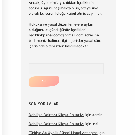
Ancak, üyelerimiz yazdıkları içeriklerin
sorumluluğunu taşımakta olup, siteye üye
olarak bu sorumluluğu kabul etmiş sayılırlar.
Hukuka ve yasal düzenlemelere aykırı
olduğunu düşündüğünüz içerikleri,
backlinkpanelicomtr@gmail.com
adresine
bildirmeniz halinde, ilgili içerikler yasal süre
içerisinde sitemizden kaldırılacaktır.
Arama
SON YORUMLAR
Dahiliye Doktoru Kiloya Bakar Mı
için
admin
Dahiliye Doktoru Kiloya Bakar Mı
için
İnci
Türkiye Ab Üyelik Süreci Hangi Antlaşma
için