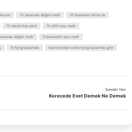
 okunur
10 basamak değeri nedir
10 basamak milyar mı
10 rakam kaç para
10 sıfırlı sayı nedir
basamak değeri nedir
5 basamaklı sayı nedir
u
8 Hangi basamak
Katrilyondan sonra hangi basamak gelir
Sonraki Yazı
Korecede Evet Demek Ne Demek