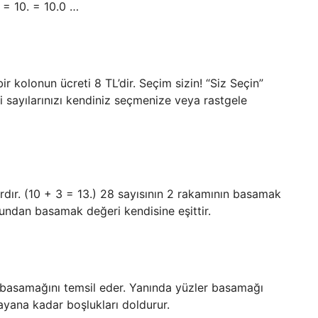
 = 10. = 10.0 …
ir kolonun ücreti 8 TL’dir. Seçim sizin! “Siz Seçin”
i sayılarınızı kendiniz seçmenize veya rastgele
dır. (10 + 3 = 13.) 28 sayısının 2 rakamının basamak
ğundan basamak değeri kendisine eşittir.
 basamağını temsil eder. Yanında yüzler basamağı
ayana kadar boşlukları doldurur.