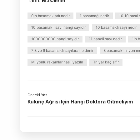
Tarih:
Makaleler
0ın basamak adı nedir
1 basamağı nedir
10 10 nasıl
10 basamaklı sayı hangi sayıdır
10 basamaklı sayı nedir
1000000000 hangi sayıdır
11 haneli sayı nedir
1in 
7 8 ve 9 basamaklı sayılara ne denir
8 basamak milyon m
Milyonlu rakamlar nasıl yazılır
Trilyar kaç sıfır
Önceki Yazı
Kulunç Ağrısı Için Hangi Doktora Gitmeliyim