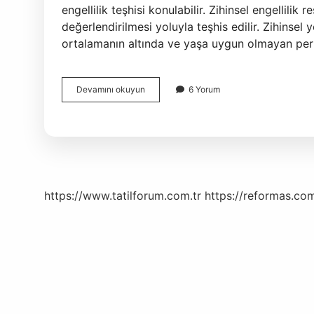
engellilik teşhisi konulabilir. Zihinsel engellilik
değerlendirilmesi yoluyla teşhis edilir. Zihinsel 
ortalamanın altında ve yaşa uygun olmayan per
Zihinsel
Devamını okuyun
6 Yorum
Engel
Ne
Zaman
Belli
Olur
https://www.tatilforum.com.tr
https://reformas.com