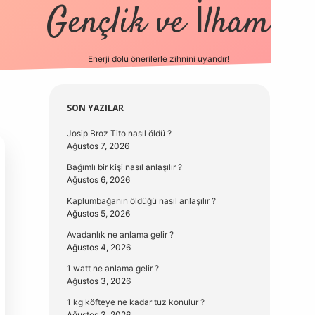
Gençlik ve İlham
Enerji dolu önerilerle zihnini uyandır!
vd.casino
Sidebar
SON YAZILAR
Josip Broz Tito nasıl öldü ?
Ağustos 7, 2026
Bağımlı bir kişi nasıl anlaşılır ?
Ağustos 6, 2026
Kaplumbağanın öldüğü nasıl anlaşılır ?
Ağustos 5, 2026
Avadanlık ne anlama gelir ?
Ağustos 4, 2026
1 watt ne anlama gelir ?
Ağustos 3, 2026
1 kg köfteye ne kadar tuz konulur ?
Ağustos 3, 2026