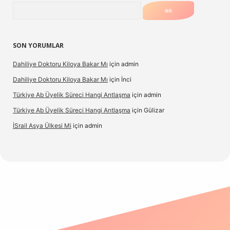
Arama
SON YORUMLAR
Dahiliye Doktoru Kiloya Bakar Mı
için
admin
Dahiliye Doktoru Kiloya Bakar Mı
için
İnci
Türkiye Ab Üyelik Süreci Hangi Antlaşma
için
admin
Türkiye Ab Üyelik Süreci Hangi Antlaşma
için
Gülizar
İSrail Asya Ülkesi Mi
için
admin
casino