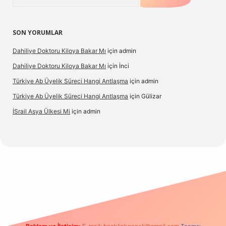
SON YORUMLAR
Dahiliye Doktoru Kiloya Bakar Mı
için
admin
Dahiliye Doktoru Kiloya Bakar Mı
için
İnci
Türkiye Ab Üyelik Süreci Hangi Antlaşma
için
admin
Türkiye Ab Üyelik Süreci Hangi Antlaşma
için
Gülizar
İSrail Asya Ülkesi Mi
için
admin
d.casino