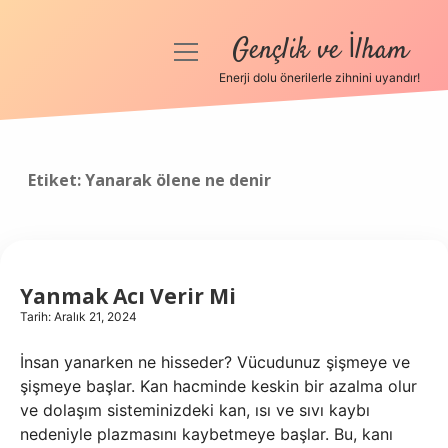
Gençlik ve İlham
menüyü
aç
Enerji dolu önerilerle zihnini uyandır!
Anasayfa
Gizlilik Politikası
Etiket:
Yanarak ölene ne denir
Yasal Uyarı
Hakkımızda
Yanmak Acı Verir Mi
Tarih: Aralık 21, 2024
İnsan yanarken ne hisseder? Vücudunuz şişmeye ve
şişmeye başlar. Kan hacminde keskin bir azalma olur
ve dolaşım sisteminizdeki kan, ısı ve sıvı kaybı
nedeniyle plazmasını kaybetmeye başlar. Bu, kanı