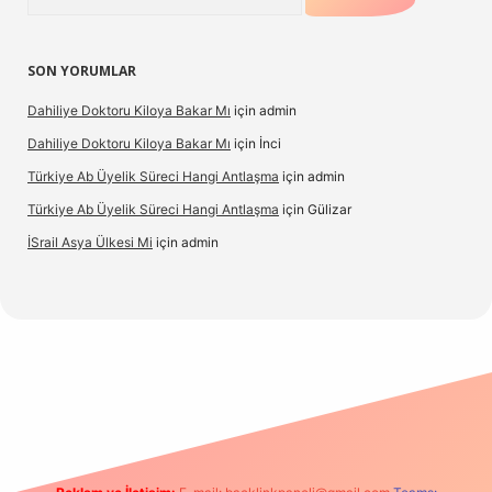
SON YORUMLAR
Dahiliye Doktoru Kiloya Bakar Mı
için
admin
Dahiliye Doktoru Kiloya Bakar Mı
için
İnci
Türkiye Ab Üyelik Süreci Hangi Antlaşma
için
admin
Türkiye Ab Üyelik Süreci Hangi Antlaşma
için
Gülizar
İSrail Asya Ülkesi Mi
için
admin
.casino