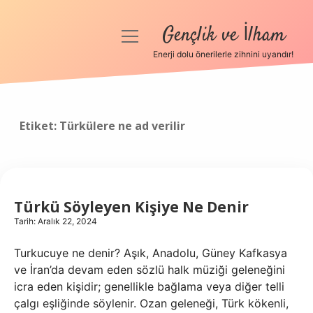
Gençlik ve İlham
menüyü
aç
Enerji dolu önerilerle zihnini uyandır!
Anasayfa
Gizlilik Politikası
Etiket:
Türkülere ne ad verilir
Yasal Uyarı
Hakkımızda
Türkü Söyleyen Kişiye Ne Denir
Tarih: Aralık 22, 2024
Turkucuye ne denir? Aşık, Anadolu, Güney Kafkasya
ve İran’da devam eden sözlü halk müziği geleneğini
icra eden kişidir; genellikle bağlama veya diğer telli
çalgı eşliğinde söylenir. Ozan geleneği, Türk kökenli,