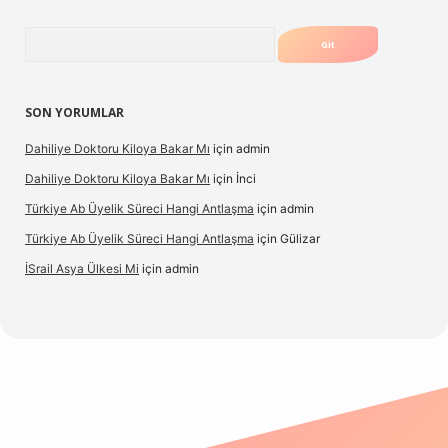
Arama
SON YORUMLAR
Dahiliye Doktoru Kiloya Bakar Mı
için
admin
Dahiliye Doktoru Kiloya Bakar Mı
için
İnci
Türkiye Ab Üyelik Süreci Hangi Antlaşma
için
admin
Türkiye Ab Üyelik Süreci Hangi Antlaşma
için
Gülizar
İSrail Asya Ülkesi Mi
için
admin
.casino