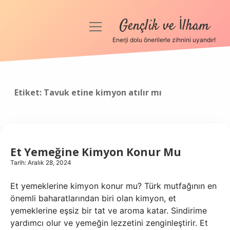
Gençlik ve İlham
menüyü
aç
Enerji dolu önerilerle zihnini uyandır!
Anasayfa
Gizlilik Politikası
Etiket:
Tavuk etine kimyon atılır mı
Yasal Uyarı
Hakkımızda
Et Yemeğine Kimyon Konur Mu
Tarih: Aralık 28, 2024
Et yemeklerine kimyon konur mu? Türk mutfağının en
önemli baharatlarından biri olan kimyon, et
yemeklerine eşsiz bir tat ve aroma katar. Sindirime
yardımcı olur ve yemeğin lezzetini zenginleştirir. Et