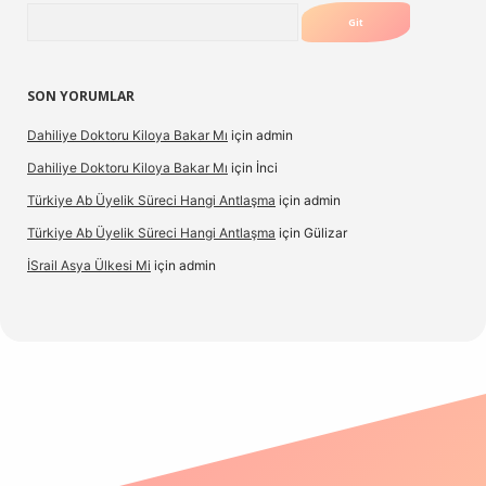
Arama
SON YORUMLAR
Dahiliye Doktoru Kiloya Bakar Mı
için
admin
Dahiliye Doktoru Kiloya Bakar Mı
için
İnci
Türkiye Ab Üyelik Süreci Hangi Antlaşma
için
admin
Türkiye Ab Üyelik Süreci Hangi Antlaşma
için
Gülizar
İSrail Asya Ülkesi Mi
için
admin
casino