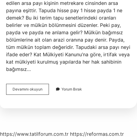
edilen arsa payı kişinin metrekare cinsinden arsa
payına eşittir. Tapuda hisse pay 1 hisse payda 1 ne
demek? Bu iki terim tapu senetlerindeki oranları
belirler ve mülkün bölünmesini düzenler. Peki pay,
payda ve payda ne anlama gelir? Mülkün bağımsız
bölümlerine ait olan arazi oranına pay denir. Payda,
tüm mülkün toplam değeridir. Tapudaki arsa payı neyi
ifade eder? Kat Mülkiyeti Kanunu’na göre, irtifak veya
kat mülkiyeti kurulmuş yapılarda her hak sahibinin
bağımsız…
Tapuda
Devamını okuyun
Yorum Bırak
Hisse
Payı
Ne
Demek
https://www.tatilforum.com.tr
https://reformas.com.tr