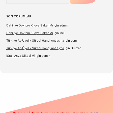
SON YORUMLAR
Dahiliye Doktoru Kiloya Bakar Mı
için
admin
Dahiliye Doktoru Kiloya Bakar Mı
için
İnci
Türkiye Ab Üyelik Süreci Hangi Antlaşma
için
admin
Türkiye Ab Üyelik Süreci Hangi Antlaşma
için
Gülizar
İSrail Asya Ülkesi Mi
için
admin
d.casino