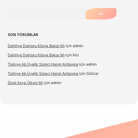
Arama
SON YORUMLAR
Dahiliye Doktoru Kiloya Bakar Mı
için
admin
Dahiliye Doktoru Kiloya Bakar Mı
için
İnci
Türkiye Ab Üyelik Süreci Hangi Antlaşma
için
admin
Türkiye Ab Üyelik Süreci Hangi Antlaşma
için
Gülizar
İSrail Asya Ülkesi Mi
için
admin
.casino