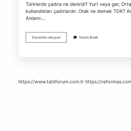
Türklerde çadıra ne denirdi? Yurt veya ger, Ort
kullandıkları çadırlardır. Otak ne demek TDK? Arapça kökenli olan “عُتَاق” (
Anlamı:…
Otak
Devamını okuyun
Yorum Bırak
Mı
Otağ
Mı
https://www.tatilforum.com.tr
https://reformas.com