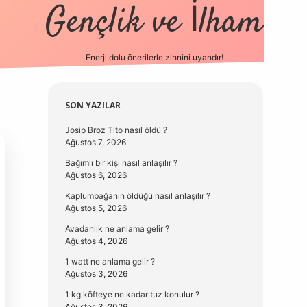
Gençlik ve İlham
Enerji dolu önerilerle zihnini uyandır!
vd.casino
Sidebar
SON YAZILAR
Josip Broz Tito nasıl öldü ?
Ağustos 7, 2026
Bağımlı bir kişi nasıl anlaşılır ?
Ağustos 6, 2026
Kaplumbağanın öldüğü nasıl anlaşılır ?
Ağustos 5, 2026
Avadanlık ne anlama gelir ?
Ağustos 4, 2026
1 watt ne anlama gelir ?
Ağustos 3, 2026
1 kg köfteye ne kadar tuz konulur ?
Ağustos 3, 2026