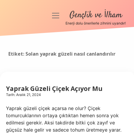
Gençlik ve İlham
menüyü
aç
Enerji dolu önerilerle zihnini uyandır!
Anasayfa
Gizlilik Politikası
Etiket:
Solan yaprak güzeli nasıl canlandırılır
Yasal Uyarı
Hakkımızda
Yaprak Güzeli Çiçek Açıyor Mu
Tarih: Aralık 21, 2024
Yaprak güzeli çiçek açarsa ne olur? Çiçek
tomurcuklarının ortaya çıktıktan hemen sonra yok
edilmesi gerekir. Aksi takdirde bitki çok zayıf ve
güçsüz hale gelir ve sadece tohum üretmeye yarar.