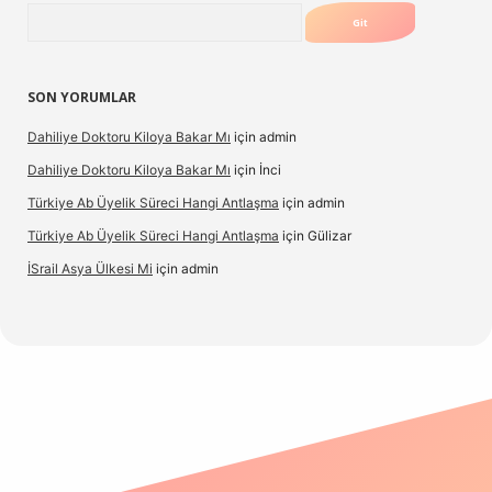
Arama
SON YORUMLAR
Dahiliye Doktoru Kiloya Bakar Mı
için
admin
Dahiliye Doktoru Kiloya Bakar Mı
için
İnci
Türkiye Ab Üyelik Süreci Hangi Antlaşma
için
admin
Türkiye Ab Üyelik Süreci Hangi Antlaşma
için
Gülizar
İSrail Asya Ülkesi Mi
için
admin
d.casino