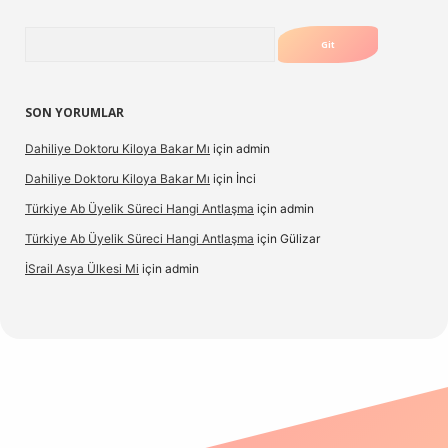
Arama
SON YORUMLAR
Dahiliye Doktoru Kiloya Bakar Mı
için
admin
Dahiliye Doktoru Kiloya Bakar Mı
için
İnci
Türkiye Ab Üyelik Süreci Hangi Antlaşma
için
admin
Türkiye Ab Üyelik Süreci Hangi Antlaşma
için
Gülizar
İSrail Asya Ülkesi Mi
için
admin
d.casino