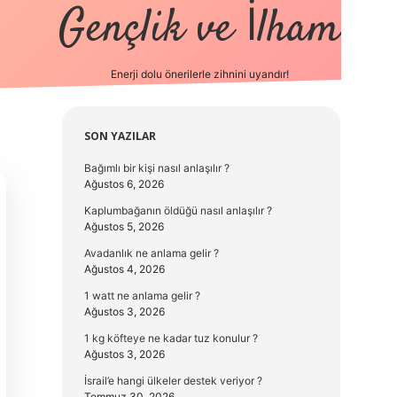
Gençlik ve İlham
Enerji dolu önerilerle zihnini uyandır!
vd.casino
Sidebar
SON YAZILAR
Bağımlı bir kişi nasıl anlaşılır ?
Ağustos 6, 2026
Kaplumbağanın öldüğü nasıl anlaşılır ?
Ağustos 5, 2026
Avadanlık ne anlama gelir ?
Ağustos 4, 2026
1 watt ne anlama gelir ?
Ağustos 3, 2026
1 kg köfteye ne kadar tuz konulur ?
Ağustos 3, 2026
İsrail’e hangi ülkeler destek veriyor ?
Temmuz 30, 2026