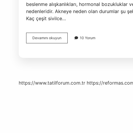
beslenme alışkanlıkları, hormonal bozukluklar v
nedenleridir. Akneye neden olan durumlar şu şekil
Kaç çeşit sivilce…
Sivilce
Devamını okuyun
10 Yorum
Ve
Akne
Farkı
Nedir
https://www.tatilforum.com.tr
https://reformas.com