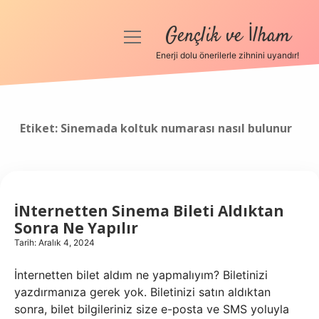
Gençlik ve İlham
menüyü
aç
Enerji dolu önerilerle zihnini uyandır!
Anasayfa
Gizlilik Politikası
Etiket:
Sinemada koltuk numarası nasıl bulunur
Yasal Uyarı
Hakkımızda
İNternetten Sinema Bileti Aldıktan
Sonra Ne Yapılır
Tarih: Aralık 4, 2024
İnternetten bilet aldım ne yapmalıyım? Biletinizi
yazdırmanıza gerek yok. Biletinizi satın aldıktan
sonra, bilet bilgileriniz size e-posta ve SMS yoluyla