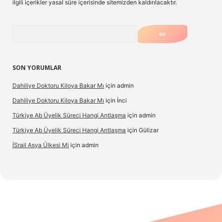
ilgili içerikler yasal süre içerisinde sitemizden kaldırılacaktır.
Arama
SON YORUMLAR
Dahiliye Doktoru Kiloya Bakar Mı
için
admin
Dahiliye Doktoru Kiloya Bakar Mı
için
İnci
Türkiye Ab Üyelik Süreci Hangi Antlaşma
için
admin
Türkiye Ab Üyelik Süreci Hangi Antlaşma
için
Gülizar
İSrail Asya Ülkesi Mi
için
admin
.casino