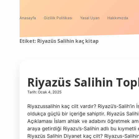
Anasayfa
Gizlilik Politikası
Yasal Uyarı
Hakkımızda
Etiket:
Riyazüs Salihin kaç kitap
Riyazüs Salihin Top
Tarih: Ocak 4, 2025
Riyazussalihin kaç cilt vardır? Riyazü’s-Salih’in İ
oldukça güçlü bir içeriğe sahiptir. Riyazüs Salihi
Açıklaması İslam ahlak ve adabını öğretmek amac
araya getirdiği Riyazu’s-Salihin adlı bu kıymetl
Riyazüs Salihin Diyanet kaç cilt? Riyazus-Salihin