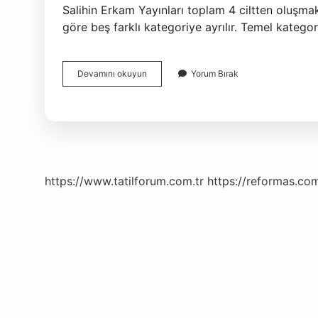
Salihin Erkam Yayınları toplam 4 ciltten oluşmaktad
göre beş farklı kategoriye ayrılır. Temel kategor
Riyazüs
Devamını okuyun
Yorum Bırak
Salihin
Toplam
Kaç
Cilt
https://www.tatilforum.com.tr
https://reformas.com