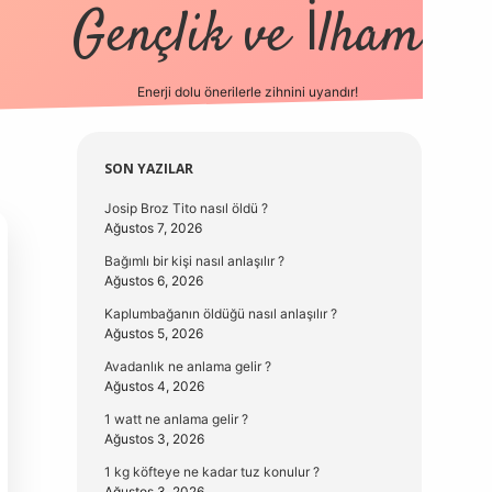
Gençlik ve İlham
Enerji dolu önerilerle zihnini uyandır!
vd.casino
Sidebar
SON YAZILAR
Josip Broz Tito nasıl öldü ?
Ağustos 7, 2026
Bağımlı bir kişi nasıl anlaşılır ?
Ağustos 6, 2026
Kaplumbağanın öldüğü nasıl anlaşılır ?
Ağustos 5, 2026
Avadanlık ne anlama gelir ?
Ağustos 4, 2026
1 watt ne anlama gelir ?
Ağustos 3, 2026
1 kg köfteye ne kadar tuz konulur ?
Ağustos 3, 2026