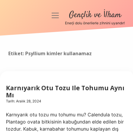
Gençlik ve İlham
menüyü
aç
Enerji dolu önerilerle zihnini uyandır!
Anasayfa
Gizlilik Politikası
Etiket:
Psyllium kimler kullanamaz
Yasal Uyarı
Hakkımızda
Karnıyarık Otu Tozu Ile Tohumu Aynı
Mı
Tarih: Aralık 28, 2024
Karnıyarık otu tozu mu tohumu mu? Calendula tozu,
Plantago ovata bitkisinin kabuğundan elde edilen bir
tozdur. Kabuk, karnabahar tohumunu kaplayan dış