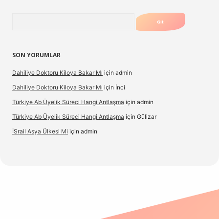
Arama
SON YORUMLAR
Dahiliye Doktoru Kiloya Bakar Mı
için
admin
Dahiliye Doktoru Kiloya Bakar Mı
için
İnci
Türkiye Ab Üyelik Süreci Hangi Antlaşma
için
admin
Türkiye Ab Üyelik Süreci Hangi Antlaşma
için
Gülizar
İSrail Asya Ülkesi Mi
için
admin
casino