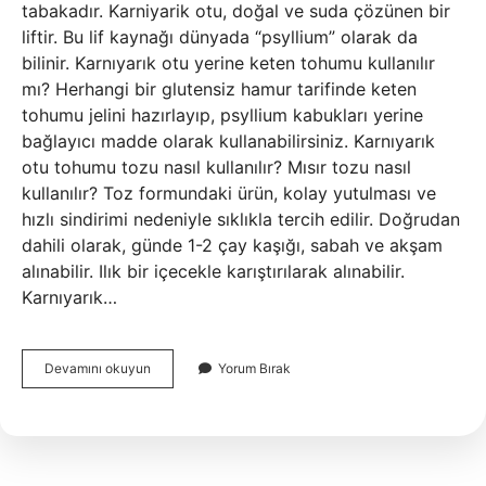
tabakadır. Karniyarik otu, doğal ve suda çözünen bir
liftir. Bu lif kaynağı dünyada “psyllium” olarak da
bilinir. Karnıyarık otu yerine keten tohumu kullanılır
mı? Herhangi bir glutensiz hamur tarifinde keten
tohumu jelini hazırlayıp, psyllium kabukları yerine
bağlayıcı madde olarak kullanabilirsiniz. Karnıyarık
otu tohumu tozu nasıl kullanılır? Mısır tozu nasıl
kullanılır? Toz formundaki ürün, kolay yutulması ve
hızlı sindirimi nedeniyle sıklıkla tercih edilir. Doğrudan
dahili olarak, günde 1-2 çay kaşığı, sabah ve akşam
alınabilir. Ilık bir içecekle karıştırılarak alınabilir.
Karnıyarık…
Karnıyarık
Devamını okuyun
Yorum Bırak
Otu
Tozu
Ile
Tohumu
Aynı
Mı