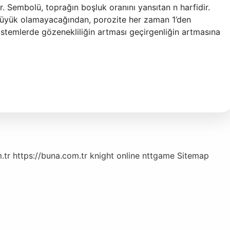
 Sembolü, toprağın boşluk oranını yansıtan n harfidir.
büyük olamayacağından, porozite her zaman 1’den
istemlerde gözenekliliğin artması geçirgenliğin artmasına
.tr
https://buna.com.tr
knight online
nttgame
Sitemap