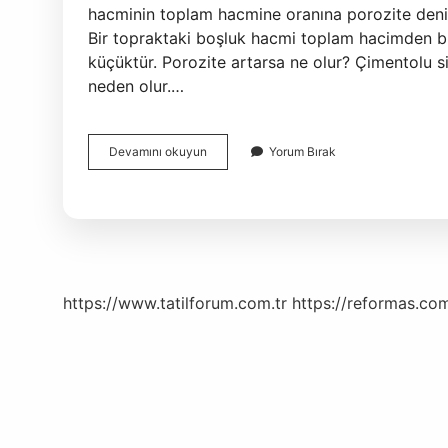
hacminin toplam hacmine oranına porozite denir.
Bir topraktaki boşluk hacmi toplam hacimden 
küçüktür. Porozite artarsa ne olur? Çimentolu s
neden olur.…
Efektif
Devamını okuyun
Yorum Bırak
Porozite
Ne
Demek
https://www.tatilforum.com.tr
https://reformas.com