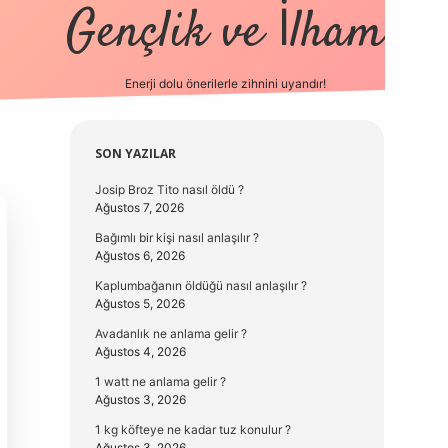
Gençlik ve İlham
Enerji dolu önerilerle zihnini uyandır!
vd.casino
Sidebar
SON YAZILAR
Josip Broz Tito nasıl öldü ?
Ağustos 7, 2026
Bağımlı bir kişi nasıl anlaşılır ?
Ağustos 6, 2026
Kaplumbağanın öldüğü nasıl anlaşılır ?
Ağustos 5, 2026
Avadanlık ne anlama gelir ?
Ağustos 4, 2026
1 watt ne anlama gelir ?
Ağustos 3, 2026
1 kg köfteye ne kadar tuz konulur ?
Ağustos 3, 2026