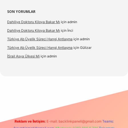
SON YORUMLAR
Dahiliye Doktoru Kiloya Bakar Mı
için
admin
Dahiliye Doktoru Kiloya Bakar Mı
için
İnci
Türkiye Ab Üyelik Süreci Hangi Antlaşma
için
admin
Türkiye Ab Üyelik Süreci Hangi Antlaşma
için
Gülizar
İSrail Asya Ülkesi Mi
için
admin
d.casino
Reklam ve İletişim:
E-mail:
backlinkpaneli@gmail.com
Teams: