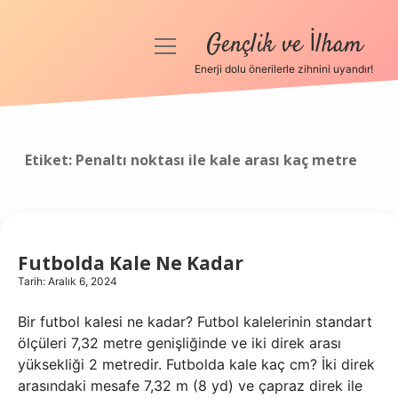
Gençlik ve İlham
menüyü
aç
Enerji dolu önerilerle zihnini uyandır!
Anasayfa
Gizlilik Politikası
Etiket:
Penaltı noktası ile kale arası kaç metre
Yasal Uyarı
Hakkımızda
Futbolda Kale Ne Kadar
Tarih: Aralık 6, 2024
Bir futbol kalesi ne kadar? Futbol kalelerinin standart
ölçüleri 7,32 metre genişliğinde ve iki direk arası
yüksekliği 2 metredir. Futbolda kale kaç cm? İki direk
arasındaki mesafe 7,32 m (8 yd) ve çapraz direk ile