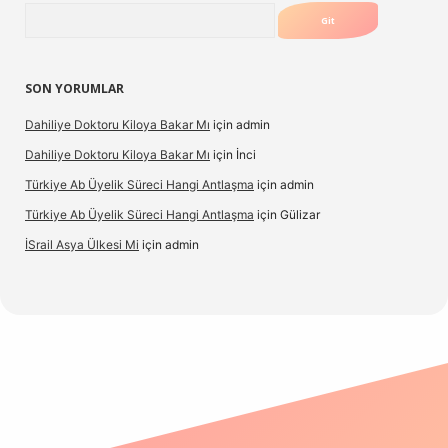
Arama
SON YORUMLAR
Dahiliye Doktoru Kiloya Bakar Mı
için
admin
Dahiliye Doktoru Kiloya Bakar Mı
için
İnci
Türkiye Ab Üyelik Süreci Hangi Antlaşma
için
admin
Türkiye Ab Üyelik Süreci Hangi Antlaşma
için
Gülizar
İSrail Asya Ülkesi Mi
için
admin
.casino