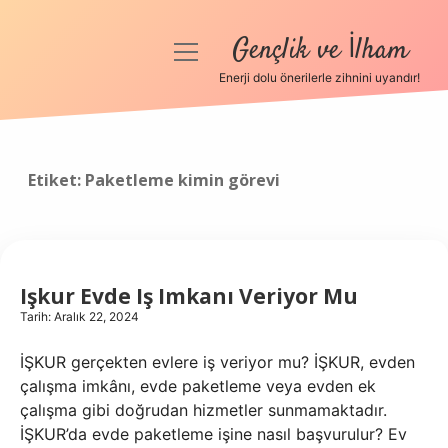
Gençlik ve İlham
menüyü
aç
Enerji dolu önerilerle zihnini uyandır!
Anasayfa
Gizlilik Politikası
Etiket:
Paketleme kimin görevi
Yasal Uyarı
Hakkımızda
Işkur Evde Iş Imkanı Veriyor Mu
Tarih: Aralık 22, 2024
İŞKUR gerçekten evlere iş veriyor mu? İŞKUR, evden
çalışma imkânı, evde paketleme veya evden ek
çalışma gibi doğrudan hizmetler sunmamaktadır.
İŞKUR’da evde paketleme işine nasıl başvurulur? Ev