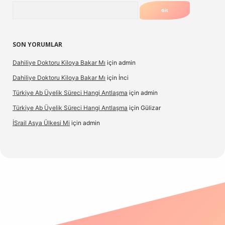
Arama
SON YORUMLAR
Dahiliye Doktoru Kiloya Bakar Mı
için
admin
Dahiliye Doktoru Kiloya Bakar Mı
için
İnci
Türkiye Ab Üyelik Süreci Hangi Antlaşma
için
admin
Türkiye Ab Üyelik Süreci Hangi Antlaşma
için
Gülizar
İSrail Asya Ülkesi Mi
için
admin
.casino