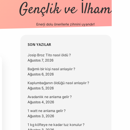
Gençlik ve İlham
Enerji dolu önerilerle zihnini uyandır!
vd.casino
Sidebar
SON YAZILAR
Josip Broz Tito nasıl öldü ?
Ağustos 7, 2026
Bağımlı bir kişi nasıl anlaşılır ?
Ağustos 6, 2026
Kaplumbağanın öldüğü nasıl anlaşılır ?
Ağustos 5, 2026
Avadanlık ne anlama gelir ?
Ağustos 4, 2026
1 watt ne anlama gelir ?
Ağustos 3, 2026
1 kg köfteye ne kadar tuz konulur ?
Ağustos 3, 2026