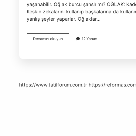
yaşanabilir. Oğlak burcu şanslı mı? OĞLAK: Kaderi
Keskin zekalarını kullanıp başkalarına da kullan
yanlış şeyler yaparlar. Oğlaklar…
Oğlak
Devamını okuyun
12 Yorum
Burcunun
Şanslı
Günü
Nedir
https://www.tatilforum.com.tr
https://reformas.com