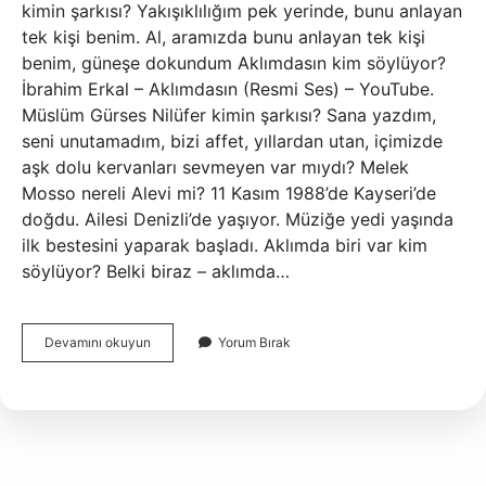
kimin şarkısı? Yakışıklılığım pek yerinde, bunu anlayan
tek kişi benim. Al, aramızda bunu anlayan tek kişi
benim, güneşe dokundum Aklımdasın kim söylüyor?
İbrahim Erkal – Aklımdasın (Resmi Ses) – YouTube.
Müslüm Gürses Nilüfer kimin şarkısı? Sana yazdım,
seni unutamadım, bizi affet, yıllardan utan, içimizde
aşk dolu kervanları sevmeyen var mıydı? Melek
Mosso nereli Alevi mi? 11 Kasım 1988’de Kayseri’de
doğdu. Ailesi Denizli’de yaşıyor. Müziğe yedi yaşında
ilk bestesini yaparak başladı. Aklımda biri var kim
söylüyor? Belki biraz – aklımda…
Aklımdasın
Devamını okuyun
Yorum Bırak
Kimin
Şarkısı