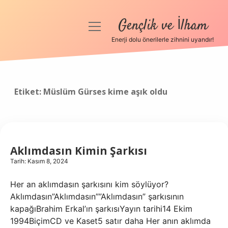
Gençlik ve İlham
menüyü
aç
Enerji dolu önerilerle zihnini uyandır!
Anasayfa
Gizlilik Politikası
Etiket:
Müslüm Gürses kime aşık oldu
Yasal Uyarı
Hakkımızda
Aklımdasın Kimin Şarkısı
Tarih: Kasım 8, 2024
Her an aklımdasın şarkısını kim söylüyor?
Aklımdasın”Aklımdasın””Aklımdasın” şarkısının
kapağıBrahim Erkal’ın şarkısıYayın tarihi14 Ekim
1994BiçimCD ve Kaset5 satır daha Her anın aklımda