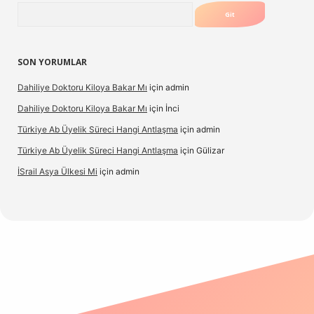
Arama
SON YORUMLAR
Dahiliye Doktoru Kiloya Bakar Mı
için
admin
Dahiliye Doktoru Kiloya Bakar Mı
için
İnci
Türkiye Ab Üyelik Süreci Hangi Antlaşma
için
admin
Türkiye Ab Üyelik Süreci Hangi Antlaşma
için
Gülizar
İSrail Asya Ülkesi Mi
için
admin
d.casino