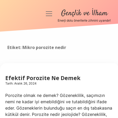
Gençlik ve İlham
menüyü
aç
Enerji dolu önerilerle zihnini uyandır!
Anasayfa
Gizlilik Politikası
Etiket:
Mikro porozite nedir
Yasal Uyarı
Hakkımızda
Efektif Porozite Ne Demek
Tarih: Aralık 26, 2024
Porozite olmak ne demek? Gözeneklilik, saçımızın
nemi ne kadar iyi emebildiğini ve tutabildiğini ifade
eder. Gözeneklerin bulunduğu saçın en dış tabakasına
kütikül denir. Porozite nedir jeolojide? Gözeneklilik,