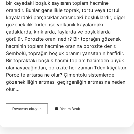
bir kayadaki boşluk sayısının toplam hacmine
oranıdır. Bunlar genellikle toprak, tortu veya tortul
kayalardaki parçacıklar arasındaki boşluklardır, diğer
gözeneklilik türleri ise volkanik kayalardaki
çatlaklarda, kırıklarda, faylarda ve boşluklarda
görülür. Porozite oranı nedir? Bir toprağın gözenek
hacminin toplam hacmine oranına porozite denir.
Sembolü, toprağın boşluk oranını yansıtan n harfidir.
Bir topraktaki boşluk hacmi toplam hacimden büyük
olamayacağından, porozite her zaman 1’den küçüktür.
Porozite artarsa ne olur? Çimentolu sistemlerde
gözenekliliğin artması geçirgenliğin artmasına neden
olur.…
Efektif
Devamını okuyun
Yorum Bırak
Porozite
Ne
Demek