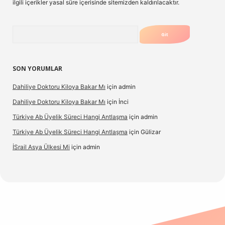
ilgili içerikler yasal süre içerisinde sitemizden kaldırılacaktır.
Arama
SON YORUMLAR
Dahiliye Doktoru Kiloya Bakar Mı
için
admin
Dahiliye Doktoru Kiloya Bakar Mı
için
İnci
Türkiye Ab Üyelik Süreci Hangi Antlaşma
için
admin
Türkiye Ab Üyelik Süreci Hangi Antlaşma
için
Gülizar
İSrail Asya Ülkesi Mi
için
admin
d.casino