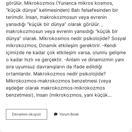
görülür. Mikrokozmos (Yunanca mikros kosmos,
“küçük dünya” kelimesinden) Batı felsefesinden bir
terimdir. İnsan, makrokozmosun veya evrenin
yansıdığı “küçük bir dünya” olarak görülür. ,
makrokozmosun veya evrenin yansıdığı “küçük bir
dünya” olarak. Mikrokosmos nedir psikolojide? Sosyal
mikrokozmos; Dinamik etkileşim gerektirir. -Kendi
içimizde ne kadar çok etkileşim varsa, olumlu gelişme
o kadar hızlı ve gerçektir. -Anlam ve dinamizmin yanı
sıra uyumsuz davranışların da ifade edildiği
ortamlardır. Makrokozmos nedir psikolojide?
Mikrokozmos-makrokozmos benzetmesi (veya
eşdeğer olarak makrokozmos-mikrokozmos
benzetmesi), insan (mikrokozmos, yani küçük…
Mikro
Devamını okuyun
Yorum Bırak
Kozmos
Ne
Demek