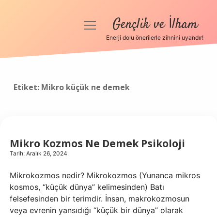
Gençlik ve İlham
menüyü
aç
Enerji dolu önerilerle zihnini uyandır!
Anasayfa
Gizlilik Politikası
Etiket:
Mikro küçük ne demek
Yasal Uyarı
Hakkımızda
Mikro Kozmos Ne Demek Psikoloji
Tarih: Aralık 26, 2024
Mikrokozmos nedir? Mikrokozmos (Yunanca mikros
kosmos, “küçük dünya” kelimesinden) Batı
felsefesinden bir terimdir. İnsan, makrokozmosun
veya evrenin yansıdığı “küçük bir dünya” olarak