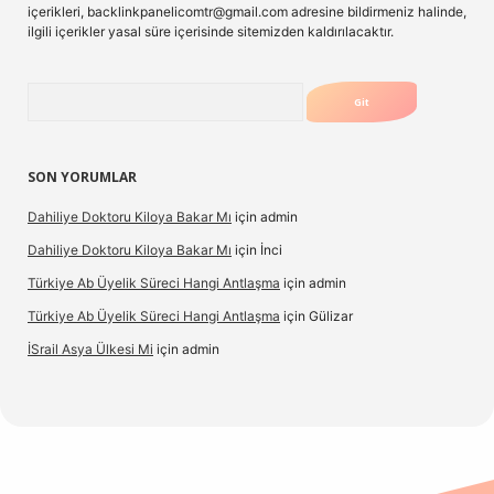
içerikleri,
backlinkpanelicomtr@gmail.com
adresine bildirmeniz halinde,
ilgili içerikler yasal süre içerisinde sitemizden kaldırılacaktır.
Arama
SON YORUMLAR
Dahiliye Doktoru Kiloya Bakar Mı
için
admin
Dahiliye Doktoru Kiloya Bakar Mı
için
İnci
Türkiye Ab Üyelik Süreci Hangi Antlaşma
için
admin
Türkiye Ab Üyelik Süreci Hangi Antlaşma
için
Gülizar
İSrail Asya Ülkesi Mi
için
admin
casino