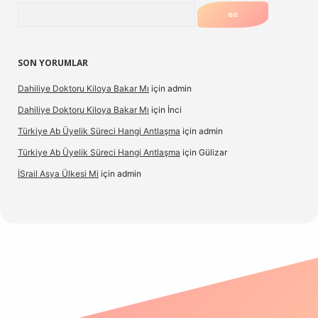
Arama
SON YORUMLAR
Dahiliye Doktoru Kiloya Bakar Mı
için
admin
Dahiliye Doktoru Kiloya Bakar Mı
için
İnci
Türkiye Ab Üyelik Süreci Hangi Antlaşma
için
admin
Türkiye Ab Üyelik Süreci Hangi Antlaşma
için
Gülizar
İSrail Asya Ülkesi Mi
için
admin
vd.casino