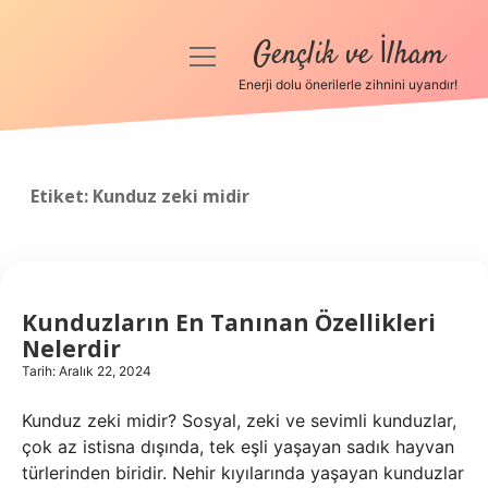
Gençlik ve İlham
menüyü
aç
Enerji dolu önerilerle zihnini uyandır!
Anasayfa
Gizlilik Politikası
Etiket:
Kunduz zeki midir
Yasal Uyarı
Hakkımızda
Kunduzların En Tanınan Özellikleri
Nelerdir
Tarih: Aralık 22, 2024
Kunduz zeki midir? Sosyal, zeki ve sevimli kunduzlar,
çok az istisna dışında, tek eşli yaşayan sadık hayvan
türlerinden biridir. Nehir kıyılarında yaşayan kunduzlar