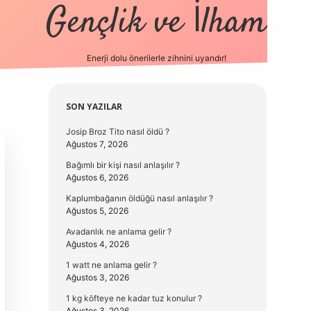
Gençlik ve İlham
Enerji dolu önerilerle zihnini uyandır!
vd.casino
Sidebar
SON YAZILAR
Josip Broz Tito nasıl öldü ?
Ağustos 7, 2026
Bağımlı bir kişi nasıl anlaşılır ?
Ağustos 6, 2026
Kaplumbağanın öldüğü nasıl anlaşılır ?
Ağustos 5, 2026
Avadanlık ne anlama gelir ?
Ağustos 4, 2026
1 watt ne anlama gelir ?
Ağustos 3, 2026
1 kg köfteye ne kadar tuz konulur ?
Ağustos 3, 2026