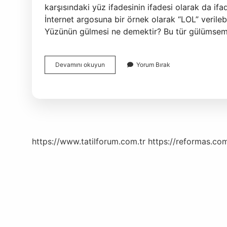
karşısındaki yüz ifadesinin ifadesi olarak da
İnternet argosuna bir örnek olarak “LOL” verileb
Yüzünün gülmesi ne demektir? Bu tür gülümse
Çehresi
Devamını okuyun
Yorum Bırak
Gülmek
Ne
Demek
https://www.tatilforum.com.tr
https://reformas.com