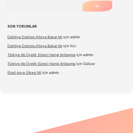
Arama
SON YORUMLAR
Dahiliye Doktoru Kiloya Bakar Mı
için
admin
Dahiliye Doktoru Kiloya Bakar Mı
için
İnci
Türkiye Ab Üyelik Süreci Hangi Antlaşma
için
admin
Türkiye Ab Üyelik Süreci Hangi Antlaşma
için
Gülizar
İSrail Asya Ülkesi Mi
için
admin
casino