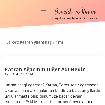
Gençlik ve İlham
menüyü
aç
Enerji dolu önerilerle zihnini uyandır!
Anasayfa
Gizlilik Politikası
Etiket:
Katran yılanı kaçırır mı
Yasal Uyarı
Hakkımızda
Katran Ağacının Diğer Adı Nedir
Tarih: Aralık 30, 2024
Katran hangi ağaçtan? Katran, Toros sedir ağacından
çıkarılabilen malzemelerden biridir ve bu uzun yıllardır
uygulanmakta olup günümüze kadar devam
etmektedir. Eski Mısırlılar bu katranı firavunlarının