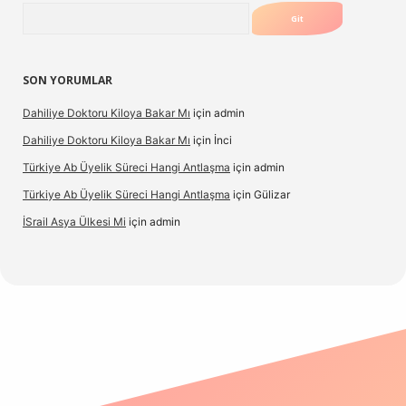
Arama
SON YORUMLAR
Dahiliye Doktoru Kiloya Bakar Mı
için
admin
Dahiliye Doktoru Kiloya Bakar Mı
için
İnci
Türkiye Ab Üyelik Süreci Hangi Antlaşma
için
admin
Türkiye Ab Üyelik Süreci Hangi Antlaşma
için
Gülizar
İSrail Asya Ülkesi Mi
için
admin
.casino