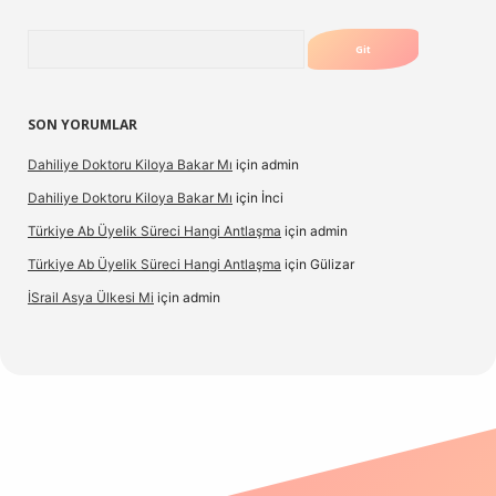
Arama
SON YORUMLAR
Dahiliye Doktoru Kiloya Bakar Mı
için
admin
Dahiliye Doktoru Kiloya Bakar Mı
için
İnci
Türkiye Ab Üyelik Süreci Hangi Antlaşma
için
admin
Türkiye Ab Üyelik Süreci Hangi Antlaşma
için
Gülizar
İSrail Asya Ülkesi Mi
için
admin
casino