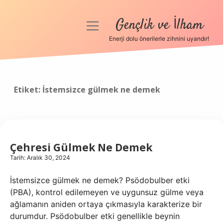
Gençlik ve İlham
menüyü
aç
Enerji dolu önerilerle zihnini uyandır!
Anasayfa
Gizlilik Politikası
Etiket:
İstemsizce gülmek ne demek
Yasal Uyarı
Hakkımızda
Çehresi Gülmek Ne Demek
Tarih: Aralık 30, 2024
İstemsizce gülmek ne demek? Psödobulber etki
(PBA), kontrol edilemeyen ve uygunsuz gülme veya
ağlamanın aniden ortaya çıkmasıyla karakterize bir
durumdur. Psödobulber etki genellikle beynin