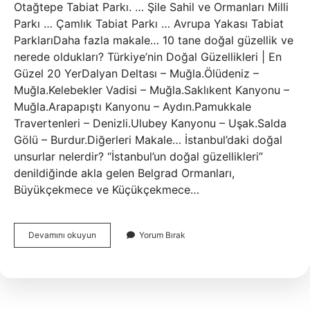
Otağtepe Tabiat Parkı. … Şile Sahil ve Ormanları Milli
Parkı … Çamlık Tabiat Parkı … Avrupa Yakası Tabiat
ParklarıDaha fazla makale… 10 tane doğal güzellik ve
nerede oldukları? Türkiye’nin Doğal Güzellikleri | En
Güzel 20 YerDalyan Deltası – Muğla.Ölüdeniz –
Muğla.Kelebekler Vadisi – Muğla.Saklıkent Kanyonu –
Muğla.Arapapıştı Kanyonu – Aydın.Pamukkale
Travertenleri – Denizli.Ulubey Kanyonu – Uşak.Salda
Gölü – Burdur.Diğerleri Makale… İstanbul’daki doğal
unsurlar nelerdir? “İstanbul’un doğal güzellikleri”
denildiğinde akla gelen Belgrad Ormanları,
Büyükçekmece ve Küçükçekmece…
İStanbul
Devamını okuyun
Yorum Bırak
Doğal
Güzellikleri
Nelerdir