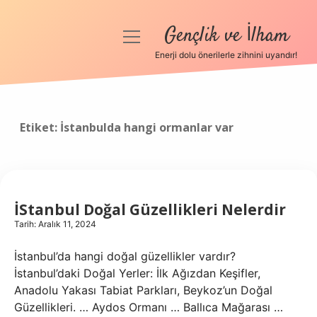
Gençlik ve İlham
menüyü
aç
Enerji dolu önerilerle zihnini uyandır!
Anasayfa
Gizlilik Politikası
Etiket:
İstanbulda hangi ormanlar var
Yasal Uyarı
Hakkımızda
İStanbul Doğal Güzellikleri Nelerdir
Tarih: Aralık 11, 2024
İstanbul’da hangi doğal güzellikler vardır?
İstanbul’daki Doğal Yerler: İlk Ağızdan Keşifler,
Anadolu Yakası Tabiat Parkları, Beykoz’un Doğal
Güzellikleri. … Aydos Ormanı … Ballıca Mağarası …