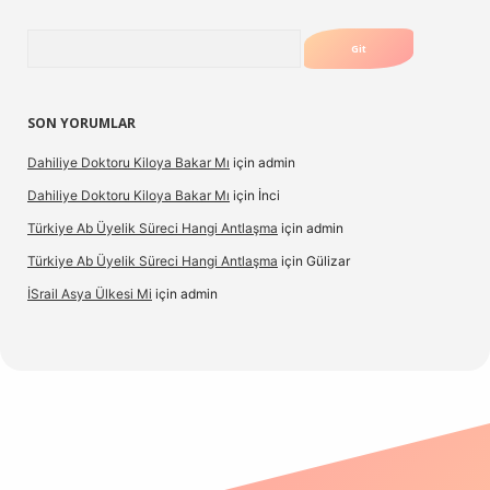
Arama
SON YORUMLAR
Dahiliye Doktoru Kiloya Bakar Mı
için
admin
Dahiliye Doktoru Kiloya Bakar Mı
için
İnci
Türkiye Ab Üyelik Süreci Hangi Antlaşma
için
admin
Türkiye Ab Üyelik Süreci Hangi Antlaşma
için
Gülizar
İSrail Asya Ülkesi Mi
için
admin
.casino