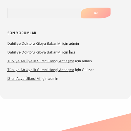
Arama
SON YORUMLAR
Dahiliye Doktoru Kiloya Bakar Mı
için
admin
Dahiliye Doktoru Kiloya Bakar Mı
için
İnci
Türkiye Ab Üyelik Süreci Hangi Antlaşma
için
admin
Türkiye Ab Üyelik Süreci Hangi Antlaşma
için
Gülizar
İSrail Asya Ülkesi Mi
için
admin
no