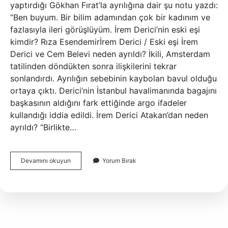
yaptırdığı Gökhan Fırat’la ayrılığına dair şu notu yazdı:
“Ben buyum. Bir bilim adamından çok bir kadınım ve
fazlasıyla ileri görüşlüyüm. İrem Derici’nin eski eşi
kimdir? Rıza Esendemirİrem Derici / Eski eşi İrem
Derici ve Cem Belevi neden ayrıldı? İkili, Amsterdam
tatilinden döndükten sonra ilişkilerini tekrar
sonlandırdı. Ayrılığın sebebinin kaybolan bavul olduğu
ortaya çıktı. Derici’nin İstanbul havalimanında bagajını
başkasının aldığını fark ettiğinde argo ifadeler
kullandığı iddia edildi. İrem Derici Atakan’dan neden
ayrıldı? “Birlikte…
İRem
Devamını okuyun
Yorum Bırak
Derici
Eski
Eşi
Neden
Ayrıldı