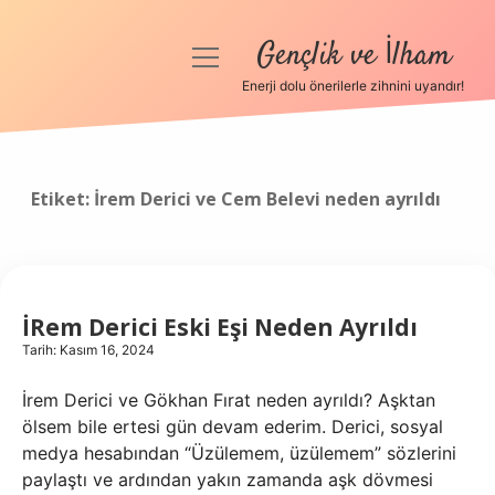
Gençlik ve İlham
menüyü
aç
Enerji dolu önerilerle zihnini uyandır!
Anasayfa
Gizlilik Politikası
Etiket:
İrem Derici ve Cem Belevi neden ayrıldı
Yasal Uyarı
Hakkımızda
İRem Derici Eski Eşi Neden Ayrıldı
Tarih: Kasım 16, 2024
İrem Derici ve Gökhan Fırat neden ayrıldı? Aşktan
ölsem bile ertesi gün devam ederim. Derici, sosyal
medya hesabından “Üzülemem, üzülemem” sözlerini
paylaştı ve ardından yakın zamanda aşk dövmesi