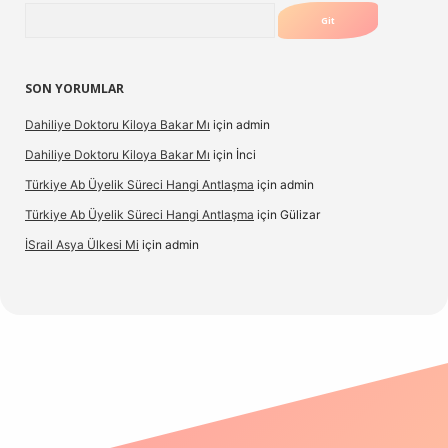
Arama
SON YORUMLAR
Dahiliye Doktoru Kiloya Bakar Mı
için
admin
Dahiliye Doktoru Kiloya Bakar Mı
için
İnci
Türkiye Ab Üyelik Süreci Hangi Antlaşma
için
admin
Türkiye Ab Üyelik Süreci Hangi Antlaşma
için
Gülizar
İSrail Asya Ülkesi Mi
için
admin
d.casino