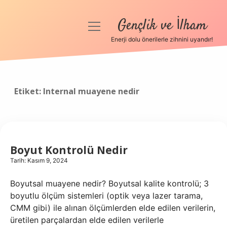
Gençlik ve İlham
menüyü
aç
Enerji dolu önerilerle zihnini uyandır!
Anasayfa
Gizlilik Politikası
Etiket:
Internal muayene nedir
Yasal Uyarı
Hakkımızda
Boyut Kontrolü Nedir
Tarih: Kasım 9, 2024
Boyutsal muayene nedir? Boyutsal kalite kontrolü; 3
boyutlu ölçüm sistemleri (optik veya lazer tarama,
CMM gibi) ile alınan ölçümlerden elde edilen verilerin,
üretilen parçalardan elde edilen verilerle