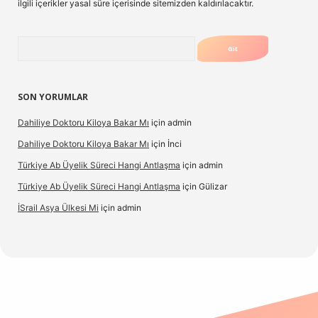
ilgili içerikler yasal süre içerisinde sitemizden kaldırılacaktır.
Arama
SON YORUMLAR
Dahiliye Doktoru Kiloya Bakar Mı
için
admin
Dahiliye Doktoru Kiloya Bakar Mı
için
İnci
Türkiye Ab Üyelik Süreci Hangi Antlaşma
için
admin
Türkiye Ab Üyelik Süreci Hangi Antlaşma
için
Gülizar
İSrail Asya Ülkesi Mi
için
admin
.casino