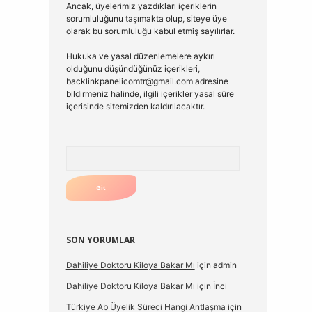
Ancak, üyelerimiz yazdıkları içeriklerin
sorumluluğunu taşımakta olup, siteye üye
olarak bu sorumluluğu kabul etmiş sayılırlar.
Hukuka ve yasal düzenlemelere aykırı
olduğunu düşündüğünüz içerikleri,
backlinkpanelicomtr@gmail.com
adresine
bildirmeniz halinde, ilgili içerikler yasal süre
içerisinde sitemizden kaldırılacaktır.
Arama
SON YORUMLAR
Dahiliye Doktoru Kiloya Bakar Mı
için
admin
Dahiliye Doktoru Kiloya Bakar Mı
için
İnci
Türkiye Ab Üyelik Süreci Hangi Antlaşma
için