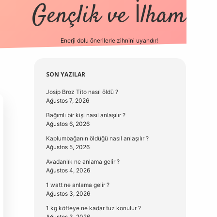
Gençlik ve İlham
Enerji dolu önerilerle zihnini uyandır!
vd.casino
Sidebar
SON YAZILAR
Josip Broz Tito nasıl öldü ?
Ağustos 7, 2026
Bağımlı bir kişi nasıl anlaşılır ?
Ağustos 6, 2026
Kaplumbağanın öldüğü nasıl anlaşılır ?
Ağustos 5, 2026
Avadanlık ne anlama gelir ?
Ağustos 4, 2026
1 watt ne anlama gelir ?
Ağustos 3, 2026
1 kg köfteye ne kadar tuz konulur ?
Ağustos 3, 2026