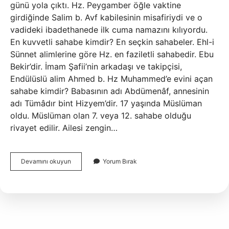
günü yola çıktı. Hz. Peygamber öğle vaktine
girdiğinde Salim b. Avf kabilesinin misafiriydi ve o
vadideki ibadethanede ilk cuma namazını kılıyordu.
En kuvvetli sahabe kimdir? En seçkin sahabeler. Ehl-i
Sünnet alimlerine göre Hz. en faziletli sahabedir. Ebu
Bekir’dir. İmam Şafii’nin arkadaşı ve takipçisi,
Endülüslü alim Ahmed b. Hz Muhammed’e evini açan
sahabe kimdir? Babasının adı Abdümenâf, annesinin
adı Tümâdır bint Hizyem’dir. 17 yaşında Müslüman
oldu. Müslüman olan 7. veya 12. sahabe olduğu
rivayet edilir. Ailesi zengin…
Esat
Devamını okuyun
Yorum Bırak
Sahabe
Kimdir