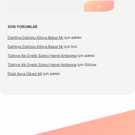
Arama
SON YORUMLAR
Dahiliye Doktoru Kiloya Bakar Mı
için
admin
Dahiliye Doktoru Kiloya Bakar Mı
için
İnci
Türkiye Ab Üyelik Süreci Hangi Antlaşma
için
admin
Türkiye Ab Üyelik Süreci Hangi Antlaşma
için
Gülizar
İSrail Asya Ülkesi Mi
için
admin
casino