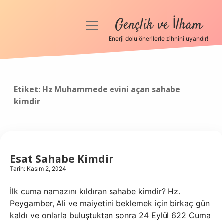
Gençlik ve İlham
menüyü
aç
Enerji dolu önerilerle zihnini uyandır!
Anasayfa
Gizlilik Politikası
Etiket:
Hz Muhammede evini açan sahabe
kimdir
Yasal Uyarı
Hakkımızda
Esat Sahabe Kimdir
Tarih: Kasım 2, 2024
İlk cuma namazını kıldıran sahabe kimdir? Hz.
Peygamber, Ali ve maiyetini beklemek için birkaç gün
kaldı ve onlarla buluştuktan sonra 24 Eylül 622 Cuma