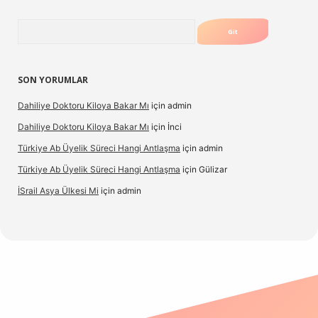
Arama
SON YORUMLAR
Dahiliye Doktoru Kiloya Bakar Mı
için
admin
Dahiliye Doktoru Kiloya Bakar Mı
için
İnci
Türkiye Ab Üyelik Süreci Hangi Antlaşma
için
admin
Türkiye Ab Üyelik Süreci Hangi Antlaşma
için
Gülizar
İSrail Asya Ülkesi Mi
için
admin
.casino