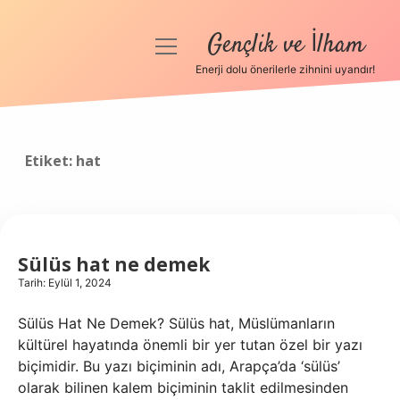
Gençlik ve İlham
menüyü
aç
Enerji dolu önerilerle zihnini uyandır!
Anasayfa
Gizlilik Politikası
Etiket:
hat
Yasal Uyarı
Hakkımızda
Sülüs hat ne demek
Tarih: Eylül 1, 2024
Sülüs Hat Ne Demek? Sülüs hat, Müslümanların
kültürel hayatında önemli bir yer tutan özel bir yazı
biçimidir. Bu yazı biçiminin adı, Arapça’da ‘sülüs’
olarak bilinen kalem biçiminin taklit edilmesinden