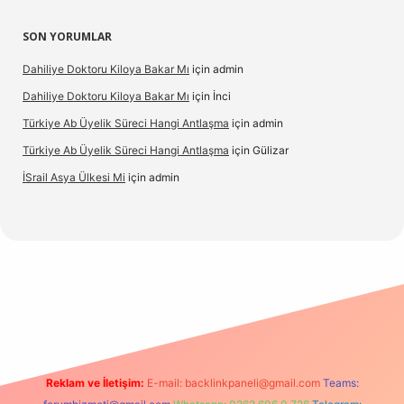
SON YORUMLAR
Dahiliye Doktoru Kiloya Bakar Mı
için
admin
Dahiliye Doktoru Kiloya Bakar Mı
için
İnci
Türkiye Ab Üyelik Süreci Hangi Antlaşma
için
admin
Türkiye Ab Üyelik Süreci Hangi Antlaşma
için
Gülizar
İSrail Asya Ülkesi Mi
için
admin
casino
Reklam ve İletişim:
E-mail:
backlinkpaneli@gmail.com
Teams: