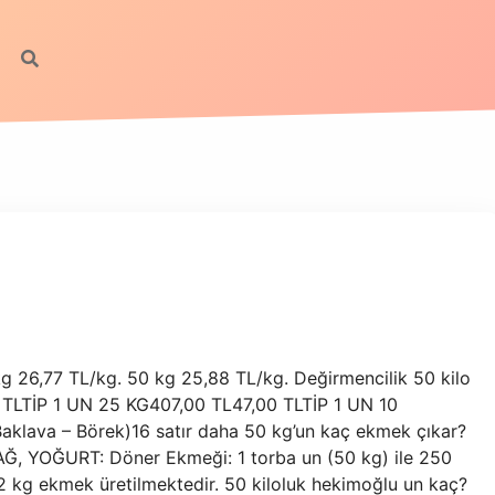
kg 26,77 TL/kg. 50 kg 25,88 TL/kg. Değirmencilik 50 kilo
TLTİP 1 UN 25 KG407,00 TL47,00 TLTİP 1 UN 10
aklava – Börek)16 satır daha 50 kg’un kaç ekmek çıkar?
 YOĞURT: Döner Ekmeği: 1 torba un (50 kg) ile 250
kg ekmek üretilmektedir. 50 kiloluk hekimoğlu un kaç?