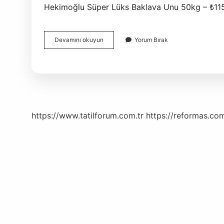
Hekimoğlu Süper Lüks Baklava Unu 50kg – ₺115
1
Devamını okuyun
Yorum Bırak
Çuval
Un
Kaç
Kilo
https://www.tatilforum.com.tr
https://reformas.com