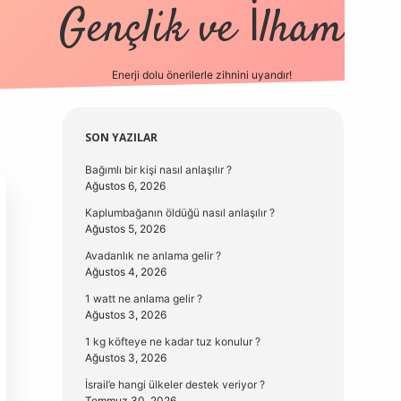
Gençlik ve İlham
Enerji dolu önerilerle zihnini uyandır!
vd.casino
Sidebar
SON YAZILAR
Bağımlı bir kişi nasıl anlaşılır ?
Ağustos 6, 2026
Kaplumbağanın öldüğü nasıl anlaşılır ?
Ağustos 5, 2026
Avadanlık ne anlama gelir ?
Ağustos 4, 2026
1 watt ne anlama gelir ?
Ağustos 3, 2026
1 kg köfteye ne kadar tuz konulur ?
Ağustos 3, 2026
İsrail’e hangi ülkeler destek veriyor ?
Temmuz 30, 2026