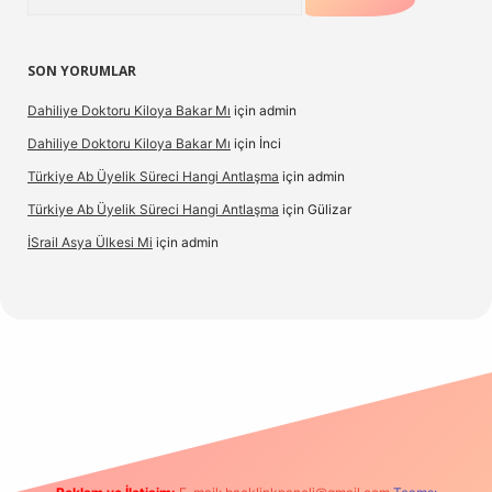
SON YORUMLAR
Dahiliye Doktoru Kiloya Bakar Mı
için
admin
Dahiliye Doktoru Kiloya Bakar Mı
için
İnci
Türkiye Ab Üyelik Süreci Hangi Antlaşma
için
admin
Türkiye Ab Üyelik Süreci Hangi Antlaşma
için
Gülizar
İSrail Asya Ülkesi Mi
için
admin
.casino