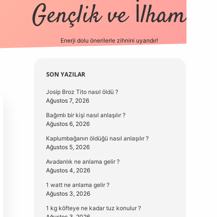
Gençlik ve İlham
Enerji dolu önerilerle zihnini uyandır!
vd.casino
Sidebar
SON YAZILAR
Josip Broz Tito nasıl öldü ?
Ağustos 7, 2026
Bağımlı bir kişi nasıl anlaşılır ?
Ağustos 6, 2026
Kaplumbağanın öldüğü nasıl anlaşılır ?
Ağustos 5, 2026
Avadanlık ne anlama gelir ?
Ağustos 4, 2026
1 watt ne anlama gelir ?
Ağustos 3, 2026
1 kg köfteye ne kadar tuz konulur ?
Ağustos 3, 2026