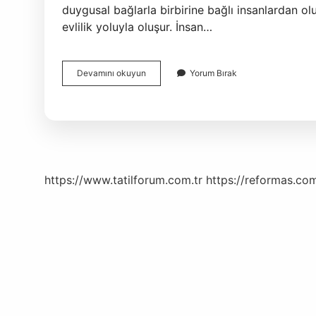
duygusal bağlarla birbirine bağlı insanlardan o
evlilik yoluyla oluşur. İnsan…
Aile
Devamını okuyun
Yorum Bırak
Ferti
Nasıl
Yazılır
https://www.tatilforum.com.tr
https://reformas.com